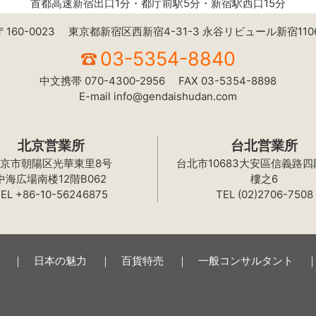
首都高速新宿出口1分・都庁前駅5分・新宿駅西口15分
〒160-0023
東京都新宿区西新宿4-31-3 永谷リビュール新宿110
03-5354-8840
中文携帯
070-4300-2956
FAX
03-5354-8898
E-mail
info@gendaishudan.com
北京営業所
台北営業所
京市朝陽区光華東里8号
台北市10683大安區信義路四
中海広場南楼12階B062
樓之6
EL +86-10-56246875
TEL (02)2706-7508
日本の魅力
百貨特売
一般コンサルタント