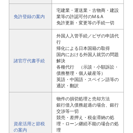
宅建業・運送業・古物商・建設
免許登録の案内
業等の許認可付のM＆A
免許更新・変更等の手続一切
外国人入管手続／ビザの申請代
行
帰化による日本国籍の取得
国内における外国人就労の問題
諸官庁代書手続
解決
各種代行 （示談・小額訴訟・
債務整理・個人破産等）
英語・中国語・スペイン語等の
通訳・翻訳
物件の損切処理と売却方法
銀行借入債務超過の場合、銀行
交渉等一切
競売・差押え・税金滞納の処
資産活用と節税
理・ローン継続不能の場合の処
の案内
理