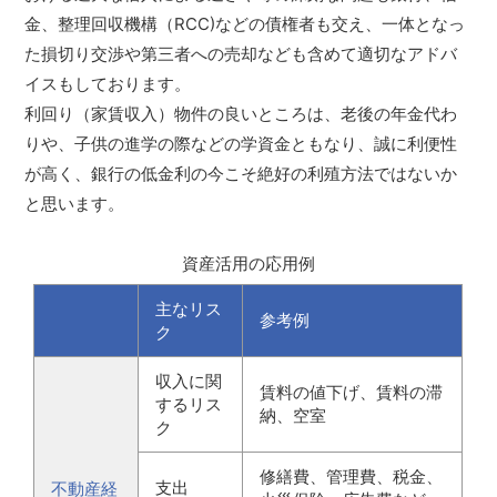
金、整理回収機構（RCC)などの債権者も交え、一体となっ
た損切り交渉や第三者への売却なども含めて適切なアドバ
イスもしております。
利回り（家賃収入）物件の良いところは、老後の年金代わ
りや、子供の進学の際などの学資金ともなり、誠に利便性
が高く、銀行の低金利の今こそ絶好の利殖方法ではないか
と思います。
資産活用の応用例
主なリス
参考例
ク
収入に関
賃料の値下げ、賃料の滞
するリス
納、空室
ク
修繕費、管理費、税金、
支出
不動産経