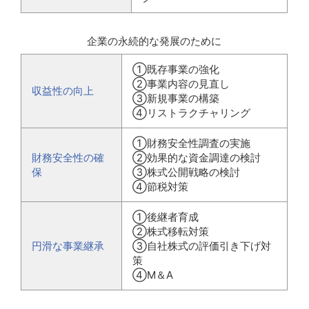
企業の永続的な発展のために
①既存事業の強化
②事業内容の見直し
収益性の向上
③新規事業の構築
④リストラクチャリング
①財務安全性調査の実施
財務安全性の確
②効果的な資金調達の検討
保
③株式公開戦略の検討
④節税対策
①後継者育成
②株式移転対策
円滑な事業継承
③自社株式の評価引き下げ対
策
④M＆A