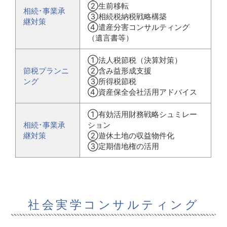
②生前移転
相続･事業承
③相続税納税戦略構築
継対策
④遣産分害コンサルティング
（遺言書等）
①法人税節税（決算対策）
節税プランニ
②含み益形成支援
ング
③所得税節税
④資産保全会社活用アドバイス
①有効活用財務戦略シュミレー
相続･事業承
ション
継対策
②遊休土地の収益物件化
③定期借地権の活用
社会実学コンサルティング