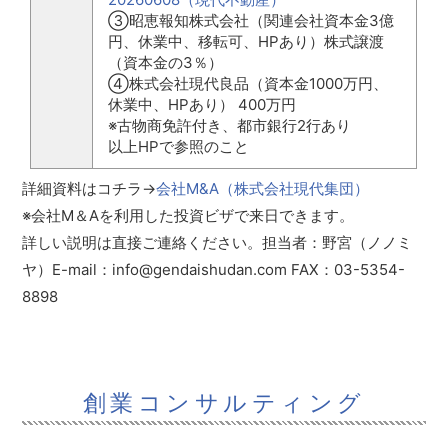
③昭恵報知株式会社（関連会社資本金3億
円、休業中、移転可、HPあり）株式譲渡
（資本金の3％）
④株式会社現代良品（資本金1000万円、
休業中、HPあり） 400万円
※古物商免許付き、都市銀行2行あり
以上HPで参照のこと
詳細資料はコチラ→
会社M&A（株式会社現代集団）
※会社M＆Aを利用した投資ビザで来日できます。
詳しい説明は直接ご連絡ください。担当者：野宮（ノノミ
ヤ）E-mail：info@gendaishudan.com FAX：03-5354-
8898
創業コンサルティング