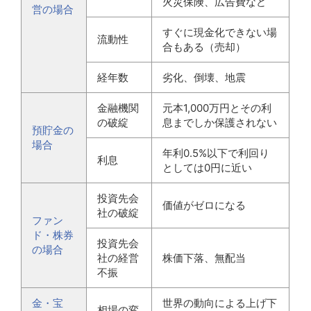
火災保険、広告費など
営の場合
すぐに現金化できない場
流動性
合もある（売却）
経年数
劣化、倒壊、地震
金融機関
元本1,000万円とその利
の破綻
息までしか保護されない
預貯金の
場合
年利0.5%以下で利回り
利息
としては0円に近い
投資先会
価値がゼロになる
社の破綻
ファン
ド・株券
投資先会
の場合
社の経営
株価下落、無配当
不振
金・宝
世界の動向による上げ下
相場の変