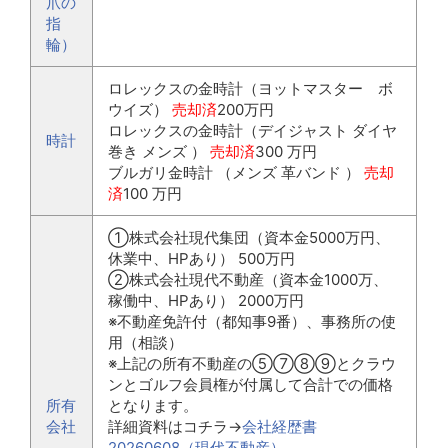
爪の
指
輪）
ロレックスの金時計（ヨットマスター ボ
ウイズ）
売却済
200万円
ロレックスの金時計（デイジャスト ダイヤ
時計
巻き メンズ ）
売却済
300 万円
ブルガリ金時計 （メンズ 革バンド ）
売却
済
100 万円
①株式会社現代集団（資本金5000万円、
休業中、HPあり） 500万円
②株式会社現代不動産（資本金1000万、
稼働中、HPあり） 2000万円
※不動産免許付（都知事9番）、事務所の使
用（相談）
※上記の所有不動産の⑤⑦⑧⑨とクラウ
ンとゴルフ会員権が付属して合計での価格
所有
となります。
会社
詳細資料はコチラ→
会社経歴書
20260608（現代不動産）