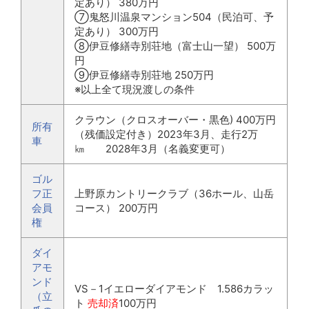
定あり） 380万円
⑦鬼怒川温泉マンション504（民泊可、予
定あり） 300万円
⑧伊豆修繕寺別荘地（富士山一望） 500万
円
⑨伊豆修繕寺別荘地 250万円
※以上全て現況渡しの条件
クラウン（クロスオーバー・黒色) 400万円
所有
（残価設定付き）2023年3月、走行2万
車
㎞ 2028年3月（名義変更可）
ゴル
フ正
上野原カントリークラブ（36ホール、山岳
会員
コース） 200万円
権
ダイ
アモ
ンド
VS－1イエローダイアモンド 1.586カラッ
（立
ト
売却済
100万円