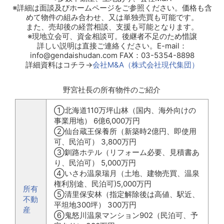
※詳細は面談及びホームページをご参照ください。価格も含
めて物件の組み合わせ、又は単独売買も可能です。
また、売却後の経営相談、支援も可能となります。
※現地立会可、資金相談可。後継者不足のため惜譲
詳しい説明は直接ご連絡ください。E-mail：
info@gendaishudan.com FAX：03-5354-8898
詳細資料はコチラ→
会社M&A（株式会社現代集団）
野宮社長の所有物件のご紹介
①北海道110万坪山林（国内、海外向けの
事業用地） 6億6,000万円
②仙台蔵王保養所（新築時2億円、即使用
可、民泊可） 3,800万円
③釧路ホテル（リフォーム必要、見積書あ
り、民泊可） 5,000万円
④いさわ温泉瑞月（土地、建物売買、温泉
権利別途、民泊可)5,000万円
所有
⑤清里保安林（指定解除後は高値、駅近、
不動
平坦地300坪） 300万円
産
⑥鬼怒川温泉マンション902（民泊可、予